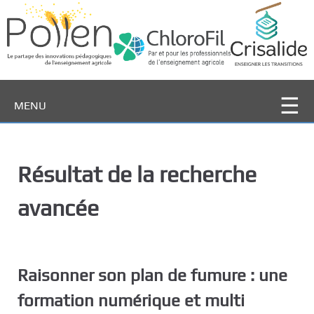
P
a
s
s
e
r
MENU
a
u
c
o
Résultat de la recherche
n
t
avancée
e
n
u
p
Raisonner son plan de fumure : une
r
i
formation numérique et multi
n