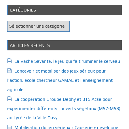
CATÉGORIES
C
a
t
é
ARTICLES RÉCENTS
g
o
La Vache Savante, le jeu qui fait ruminer le cerveau
r
Concevoir et mobiliser des jeux sérieux pour
i
e
l’action, école chercheur GAMAE et l’enseignement
s
agricole
La coopération Groupe Dephy et BTS Acse pour
expérimenter différents couverts végétaux (M57-M58)
au Lycée de la Ville Davy
Mobilisation du jeu sérieux « Causerie » développé