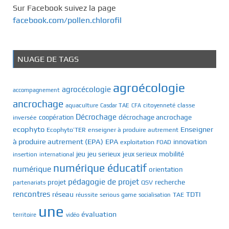
Sur Facebook suivez la page
facebook.com/pollen.chlorofil
NUAGE DE TAGS
agroécologie
agrocécologie
accompagnement
ancrochage
classe
aquaculture
Casdar TAE
citoyenneté
CFA
Décrochage
décrochage ancrochage
inversée
coopération
ecophyto
Enseigner
Ecophyto’TER
enseigner à produire autrement
à produire autrement (EPA)
EPA
innovation
exploitation
FOAD
jeu
jeu serieux
mobilité
jeux serieux
insertion
international
numérique éducatif
numérique
orientation
pédagogie de projet
recherche
projet
QSV
partenariats
rencontres
réseau
TDTI
TAE
réussite
serious game
socialisation
une
évaluation
territoire
vidéo