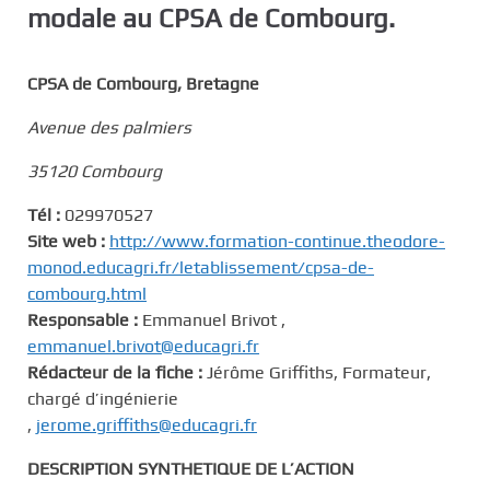
modale au CPSA de Combourg.
c
i
p
CPSA de Combourg, Bretagne
a
l
Avenue des palmiers
35120 Combourg
Tél :
029970527
Site web :
http://www.formation-continue.theodore-
monod.educagri.fr/letablissement/cpsa-de-
combourg.html
Responsable :
Emmanuel Brivot ,
emmanuel.brivot@educagri.fr
Rédacteur de la fiche :
Jérôme Griffiths, Formateur,
chargé d’ingénierie
,
jerome.griffiths@educagri.fr
DESCRIPTION SYNTHETIQUE DE L’ACTION