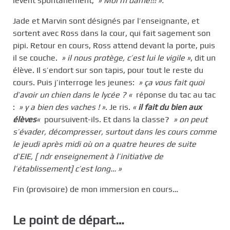
lèvent spontanément,
» Moi m’dame!!! ».
Jade et Marvin sont désignés par l’enseignante, et
sortent avec Ross dans la cour, qui fait sagement son
pipi. Retour en cours, Ross attend devant la porte, puis
il se couche.
» il nous protège, c’est lui le vigile »
, dit un
élève. Il s’endort sur son tapis, pour tout le reste du
cours. Puis j’interroge les jeunes:
» ça vous fait quoi
d’avoir un chien dans le lycée ? «
réponse du tac au tac
:
» y a bien des vaches ! »
. Je ris.
«
il fait du bien aux
élèves
«
poursuivent-ils. Et dans la classe?
» on peut
s’évader, décompresser, surtout dans les cours comme
le jeudi après midi où on a quatre heures de suite
d’EIE, [ ndr enseignement à l’initiative de
l’établissement] c’est long… »
Fin (provisoire) de mon immersion en cours…
Le point de départ…