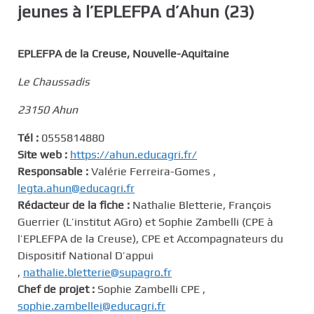
jeunes à l’EPLEFPA d’Ahun (23)
c
i
p
EPLEFPA de la Creuse, Nouvelle-Aquitaine
a
l
Le Chaussadis
23150 Ahun
Tél :
0555814880
Site web :
https://ahun.educagri.fr/
Responsable :
Valérie Ferreira-Gomes ,
legta.ahun@educagri.fr
Rédacteur de la fiche :
Nathalie Bletterie, François
Guerrier (L’institut AGro) et Sophie Zambelli (CPE à
l’EPLEFPA de la Creuse), CPE et Accompagnateurs du
Dispositif National D’appui
,
nathalie.bletterie@supagro.fr
Chef de projet :
Sophie Zambelli CPE ,
sophie.zambellei@educagri.fr