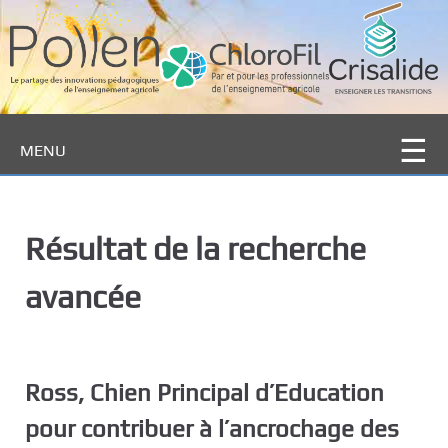
P
a
s
s
e
r
MENU
a
u
c
o
Résultat de la recherche
n
t
avancée
e
n
u
p
Ross, Chien Principal d’Education
r
i
pour contribuer à l’ancrochage des
n