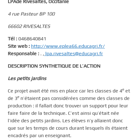
LPAde Rivesaltes, Occitanie
c
i
4 rue Pasteur BP 100
p
66602 RIVESALTES
a
l
Tél :
0468640841
Site web :
http://www.eplea66.educagri.fr/
Responsable :
. ,
lpa.rivesaltes@educagri.fr
DESCRIPTION SYNTHETIQUE DE L’ACTION
Les petits jardins
e
Ce projet avait été mis en place car les classes de 4
et
e
de 3
n’étaient pas considérées comme des classes de
production : il fallait donc trouver un support pour leur
faire faire de la technique. C’est ainsi qu’était née
l’idée des petits jardins. Les élèves n’y allaient donc
que sur les temps de cours durant lesquels ils étaient
encadrés par un enseignant.