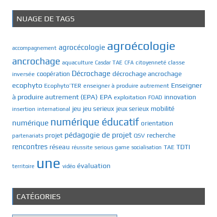
NUAGE DE TAGS
agroécologie
agrocécologie
accompagnement
ancrochage
classe
aquaculture
Casdar TAE
citoyenneté
CFA
Décrochage
décrochage ancrochage
inversée
coopération
ecophyto
Enseigner
Ecophyto’TER
enseigner à produire autrement
à produire autrement (EPA)
EPA
innovation
exploitation
FOAD
jeu
jeu serieux
mobilité
jeux serieux
insertion
international
numérique éducatif
numérique
orientation
pédagogie de projet
recherche
projet
QSV
partenariats
rencontres
réseau
TDTI
TAE
réussite
serious game
socialisation
une
évaluation
territoire
vidéo
CATÉGORIES