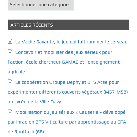
C
a
t
é
ARTICLES RÉCENTS
g
o
La Vache Savante, le jeu qui fait ruminer le cerveau
r
Concevoir et mobiliser des jeux sérieux pour
i
e
l’action, école chercheur GAMAE et l’enseignement
s
agricole
La coopération Groupe Dephy et BTS Acse pour
expérimenter différents couverts végétaux (M57-M58)
au Lycée de la Ville Davy
Mobilisation du jeu sérieux « Causerie » développé
par Inrae en BTS Viticulture par apprentissage au CFA
de Rouffach (68)