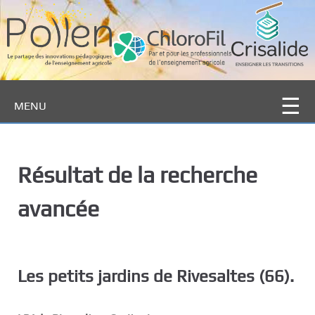
P
a
s
s
e
r
MENU
a
u
c
o
Résultat de la recherche
n
t
avancée
e
n
u
p
Les petits jardins de Rivesaltes (66).
r
i
n