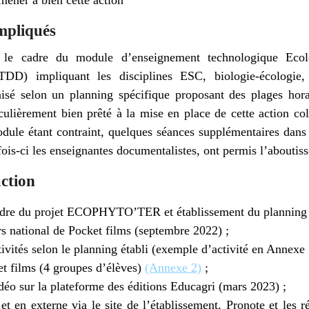
mpliqués
s le cadre du module d’enseignement technologique Ecol
D) impliquant les disciplines ESC, biologie-écologie,
isé selon un planning spécifique proposant des plages ho
rticulièrement bien prêté à la mise en place de cette action c
odule étant contraint, quelques séances supplémentaires dan
fois-ci les enseignantes documentalistes, ont permis l’aboutis
action
dre du projet ECOPHYTO’TER et établissement du planning
rs national de Pocket films (septembre 2022) ;
vités selon le planning établi (exemple d’activité en Annexe 
et films (4 groupes d’élèves)
(Annexe 2)
;
déo sur la plateforme des éditions Educagri (mars 2023) ;
et en externe via le site de l’établissement, Pronote et les 