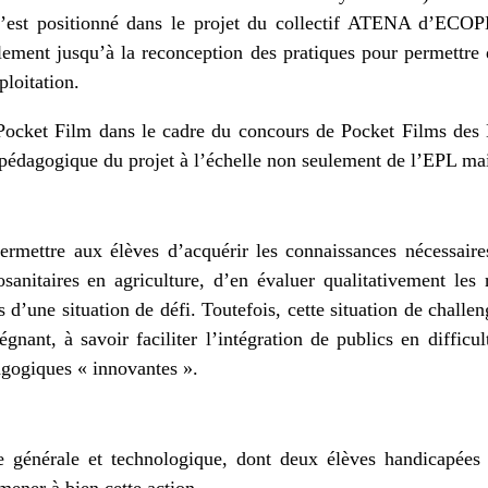
t s’est positionné dans le projet du collectif ATENA d’E
blement jusqu’à la reconception des pratiques pour permettre 
ploitation.
n Pocket Film dans le cadre du concours de Pocket Films des
n pédagogique du projet à l’échelle non seulement de l’EPL mai
permettre aux élèves d’acquérir les connaissances nécessaire
anitaires en agriculture, d’en évaluer qualitativement les 
rs d’une situation de défi. Toutefois, cette situation de challe
égnant, à savoir faciliter l’intégration de publics en difficu
agogiques « innovantes ».
e générale et technologique, dont deux élèves handicapée
ener à bien cette action