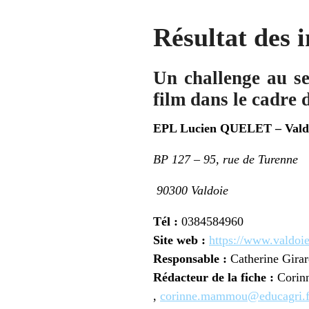
Résultat des 
Un challenge au se
film dans le cadr
EPL Lucien QUELET – Valdo
BP 127 – 95, rue de Turenne
90300 Valdoie
Tél :
0384584960
Site web :
https://www.valdoie
Responsable :
Catherine Girar
Rédacteur de la fiche :
Corinn
,
corinne.mammou@educagri.f