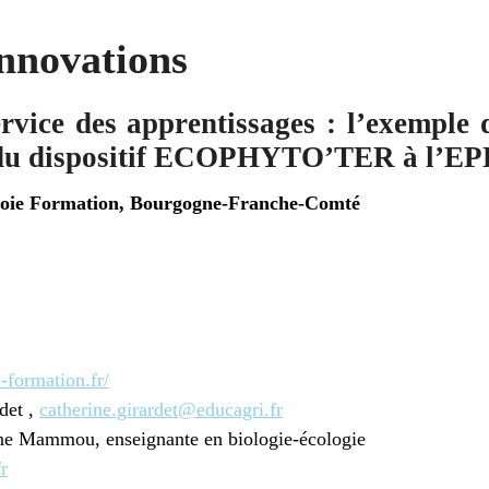
innovations
rvice des apprentissages : l’exemple
e du dispositif ECOPHYTO’TER à l’EP
ie Formation, Bourgogne-Franche-Comté
-formation.fr/
det ,
catherine.girardet@educagri.fr
e Mammou, enseignante en biologie-écologie
r