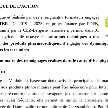
QUE DE L’ACTION
çue et réalisée par des enseignants / formateurs engagés
’TER
. De 2019 à 2023, ce projet financé par l’OFB,
imé par le CEZ-Bergerie nationale a permis, dans 31
t agricole, de trouver des
solutions techniques à des
n des produits pharmaceutiques
, d’engager des
dynamiqu
s les territoires
.
ommaire des témoignages réalisés dans le cadre d’Ecoph
ion
e de Valdoie est basée sur deux activités principales : le ma
aux produits phytosanitaires peut être nécessaire pour lutte
encore contre des insectes ravageurs (ex. : puceron sur plant
 est aussi fréquente, elle permet de limiter la croissance de
avec du Daminozide sur une culture de Chrysanthème). Pour 