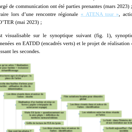
argé de communication ont été parties prenantes (mars 2023) 
raire lors d’une rencontre régionale
« ATENA tour »
, act
’TER (mai 2023) ;
 visualisable sur le synoptique suivant (fig. 1), synopti
s menées en EATDD (encadrés verts) et le projet de réalisatio
issant les secondes.