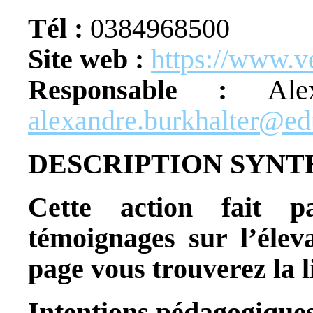
Tél :
0384968500
Site web :
https://www.v
Responsable :
Al
alexandre.burkhalter@edu
DESCRIPTION SYNT
Cette action fait p
témoignages sur l’élev
page vous trouverez la l
Intentions pédagogiques