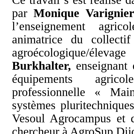
par
Monique Varignie
l’enseignement agric
animatrice du collecti
agroécologique/élev
Burkhalter,
enseignant e
équipements agricol
professionnelle « Mai
systèmes pluritechniqu
Vesoul Agrocampus et
chercheur à AgroSup Dij