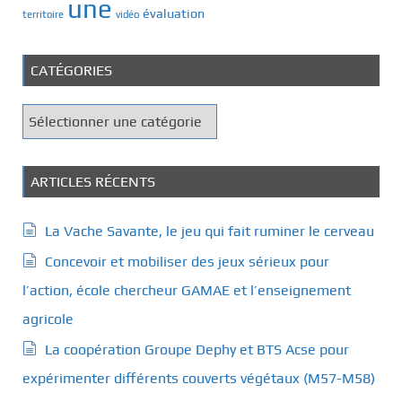
une
évaluation
territoire
vidéo
CATÉGORIES
C
a
t
é
ARTICLES RÉCENTS
g
o
La Vache Savante, le jeu qui fait ruminer le cerveau
r
Concevoir et mobiliser des jeux sérieux pour
i
e
l’action, école chercheur GAMAE et l’enseignement
s
agricole
La coopération Groupe Dephy et BTS Acse pour
expérimenter différents couverts végétaux (M57-M58)