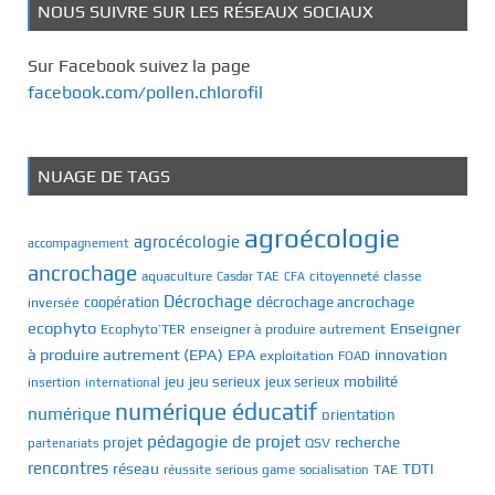
NOUS SUIVRE SUR LES RÉSEAUX SOCIAUX
Sur Facebook suivez la page
facebook.com/pollen.chlorofil
NUAGE DE TAGS
agroécologie
agrocécologie
accompagnement
ancrochage
classe
aquaculture
Casdar TAE
citoyenneté
CFA
Décrochage
décrochage ancrochage
inversée
coopération
ecophyto
Enseigner
Ecophyto’TER
enseigner à produire autrement
à produire autrement (EPA)
EPA
innovation
exploitation
FOAD
jeu
jeu serieux
mobilité
jeux serieux
insertion
international
numérique éducatif
numérique
orientation
pédagogie de projet
recherche
projet
QSV
partenariats
rencontres
réseau
TDTI
TAE
réussite
serious game
socialisation