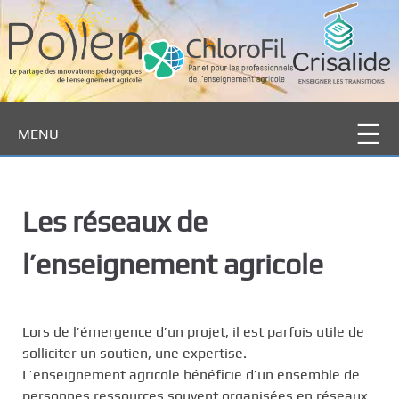
P
a
s
s
e
r
MENU
a
u
c
o
Les réseaux de
n
t
l’enseignement agricole
e
n
u
p
Lors de l’émergence d’un projet, il est parfois utile de
r
solliciter un soutien, une expertise.
i
L’enseignement agricole bénéficie d’un ensemble de
n
personnes ressources souvent organisées en réseaux.