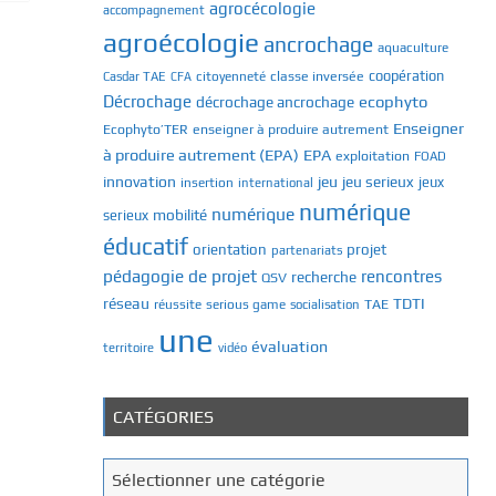
agrocécologie
accompagnement
agroécologie
ancrochage
aquaculture
classe inversée
coopération
Casdar TAE
citoyenneté
CFA
Décrochage
ecophyto
décrochage ancrochage
Enseigner
Ecophyto’TER
enseigner à produire autrement
à produire autrement (EPA)
EPA
exploitation
FOAD
innovation
jeu
jeu serieux
jeux
insertion
international
numérique
numérique
mobilité
serieux
éducatif
orientation
projet
partenariats
pédagogie de projet
rencontres
recherche
QSV
réseau
TDTI
TAE
réussite
serious game
socialisation
une
évaluation
territoire
vidéo
CATÉGORIES
C
Sélectionner une catégorie