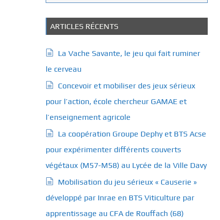
a
t
é
ARTICLES RÉCENTS
g
o
La Vache Savante, le jeu qui fait ruminer
r
le cerveau
i
e
Concevoir et mobiliser des jeux sérieux
s
pour l’action, école chercheur GAMAE et
l’enseignement agricole
La coopération Groupe Dephy et BTS Acse
pour expérimenter différents couverts
végétaux (M57-M58) au Lycée de la Ville Davy
Mobilisation du jeu sérieux « Causerie »
développé par Inrae en BTS Viticulture par
apprentissage au CFA de Rouffach (68)