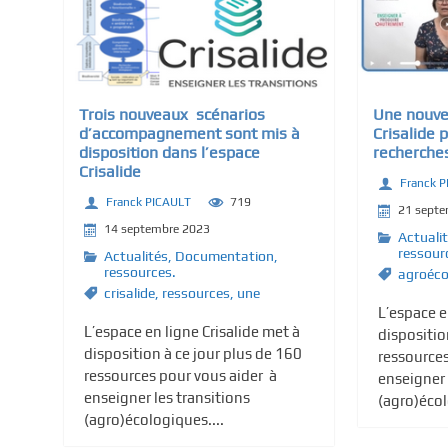
c
i
p
a
Trois nouveaux scénarios
Une nouvel
l
d’accompagnement sont mis à
Crisalide p
disposition dans l’espace
recherche
Crisalide
Franck 
Franck PICAULT
719
21 sept
14 septembre 2023
Actuali
ressour
Actualités
,
Documentation,
ressources.
agroéco
crisalide
,
ressources
,
une
L’espace e
L’espace en ligne Crisalide met à
dispositio
disposition à ce jour plus de 160
ressources
ressources pour vous aider à
enseigner 
enseigner les transitions
(agro)écol
(agro)écologiques....