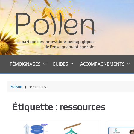
P
a
s
s
e
r
a
u
c
TÉMOIGNAGES
GUIDES
ACCOMPAGNEMENTS
o
n
t
Maison
❯
ressources
e
n
u
Étiquette :
ressources
p
r
i
n