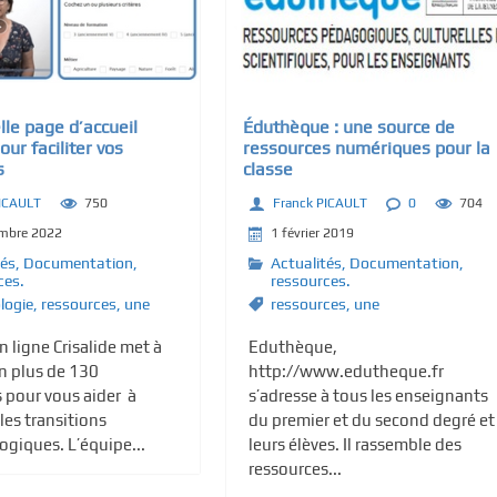
le page d’accueil
Éduthèque : une source de
our faciliter vos
ressources numériques pour la
s
classe
PICAULT
750
Franck PICAULT
0
704
embre 2022
1 février 2019
tés
,
Documentation,
Actualités
,
Documentation,
ces.
ressources.
logie
,
ressources
,
une
ressources
,
une
n ligne Crisalide met à
Eduthèque,
n plus de 130
http://www.edutheque.fr
 pour vous aider à
s’adresse à tous les enseignants
les transitions
du premier et du second degré et
ogiques. L’équipe...
leurs élèves. Il rassemble des
ressources...