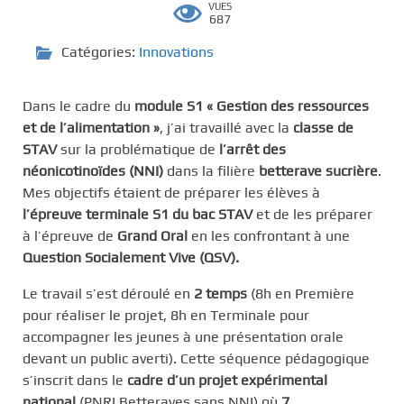
VUES
687
Catégories:
Innovations
Dans le cadre du
module S1 « Gestion des ressources
et de l’alimentation »
, j’ai travaillé avec la
classe de
STAV
sur la problématique de
l’arrêt des
néonicotinoïdes (NNI)
dans la filière
betterave sucrière
.
Mes objectifs étaient de préparer les élèves à
l’épreuve terminale S1 du bac STAV
et de les préparer
à l’épreuve de
Grand Oral
en les confrontant à une
Question Socialement Vive (QSV).
Le travail s’est déroulé en
2 temps
(8h en Première
pour réaliser le projet, 8h en Terminale pour
accompagner les jeunes à une présentation orale
devant un public averti). Cette séquence pédagogique
s’inscrit dans le
cadre d’un projet expérimental
national
(PNRI Betteraves sans NNI) où
7