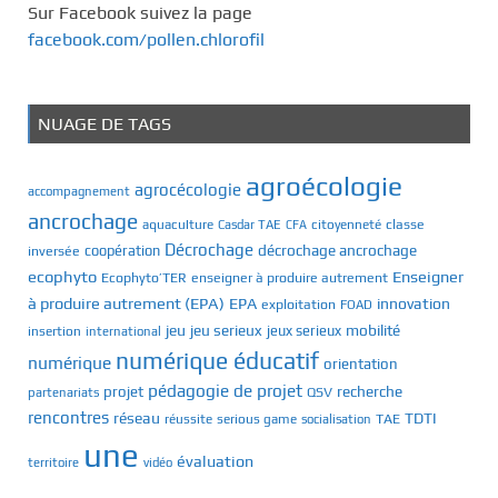
Sur Facebook suivez la page
facebook.com/pollen.chlorofil
NUAGE DE TAGS
agroécologie
agrocécologie
accompagnement
ancrochage
classe
aquaculture
Casdar TAE
citoyenneté
CFA
Décrochage
décrochage ancrochage
inversée
coopération
ecophyto
Enseigner
Ecophyto’TER
enseigner à produire autrement
à produire autrement (EPA)
EPA
innovation
exploitation
FOAD
jeu
jeu serieux
mobilité
jeux serieux
insertion
international
numérique éducatif
numérique
orientation
pédagogie de projet
recherche
projet
QSV
partenariats
rencontres
réseau
TDTI
TAE
réussite
serious game
socialisation
une
évaluation
territoire
vidéo