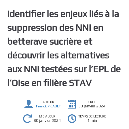
c
Identifier les enjeux liés à la
i
p
suppression des NNI en
a
l
betterave sucrière et
découvrir les alternatives
aux NNI testées sur l’EPL de
l’Oise en filière STAV
AUTEUR
CRÉÉ
30 janvier 2024
Franck PICAULT
MIS À JOUR
TEMPS DE LECTURE
30 janvier 2024
1 min