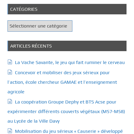
CATÉGORIES
C
a
t
é
ARTICLES RÉCENTS
g
o
La Vache Savante, le jeu qui fait ruminer le cerveau
r
Concevoir et mobiliser des jeux sérieux pour
i
e
l’action, école chercheur GAMAE et l’enseignement
s
agricole
La coopération Groupe Dephy et BTS Acse pour
expérimenter différents couverts végétaux (M57-M58)
au Lycée de la Ville Davy
Mobilisation du jeu sérieux « Causerie » développé