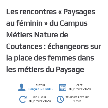
c
Les rencontres « Paysages
i
p
au féminin » du Campus
a
l
Métiers Nature de
Coutances : échangeons sur
la place des femmes dans
les métiers du Paysage
AUTEUR
CRÉÉ
30 janvier 2024
François GUERRIER
MIS À JOUR
TEMPS DE LECTURE
30 janvier 2024
1 min