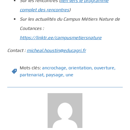
Sur les rencontres (
lien vers le programme
complet des rencontres
)
Sur les actualités du Campus Métiers Nature de
Coutances :
https://linktr.ee/campusmetiersnature
Contact :
micheal.houstin@educagri.fr
Mots clés:
ancrochage
,
orientation
,
ouverture
,
partenariat
,
paysage
,
une