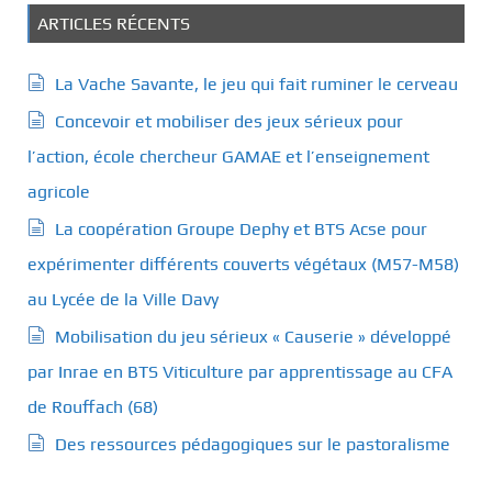
é
ARTICLES RÉCENTS
g
o
La Vache Savante, le jeu qui fait ruminer le cerveau
r
Concevoir et mobiliser des jeux sérieux pour
i
e
l’action, école chercheur GAMAE et l’enseignement
s
agricole
La coopération Groupe Dephy et BTS Acse pour
expérimenter différents couverts végétaux (M57-M58)
au Lycée de la Ville Davy
Mobilisation du jeu sérieux « Causerie » développé
par Inrae en BTS Viticulture par apprentissage au CFA
de Rouffach (68)
Des ressources pédagogiques sur le pastoralisme