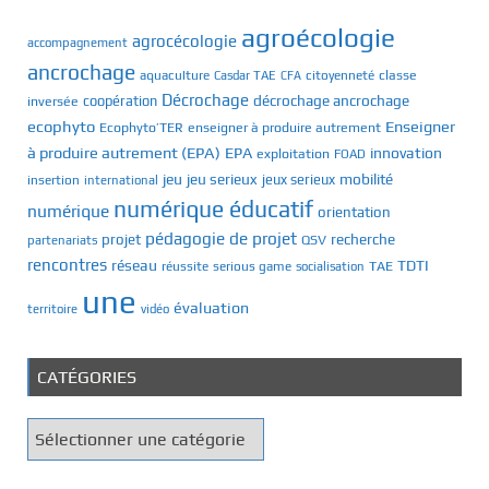
agroécologie
agrocécologie
accompagnement
ancrochage
classe
aquaculture
Casdar TAE
citoyenneté
CFA
Décrochage
décrochage ancrochage
inversée
coopération
ecophyto
Enseigner
Ecophyto’TER
enseigner à produire autrement
à produire autrement (EPA)
EPA
innovation
exploitation
FOAD
jeu
jeu serieux
mobilité
jeux serieux
insertion
international
numérique éducatif
numérique
orientation
pédagogie de projet
recherche
projet
QSV
partenariats
rencontres
réseau
TDTI
TAE
réussite
serious game
socialisation
une
évaluation
territoire
vidéo
CATÉGORIES
C
a
t