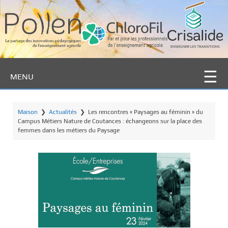
P
a
s
s
e
r
MENU
a
u
c
Maison
❯
Actualités
❯
Les rencontres « Paysages au féminin » du
o
Campus Métiers Nature de Coutances : échangeons sur la place des
n
femmes dans les métiers du Paysage
t
e
n
u
p
r
i
n