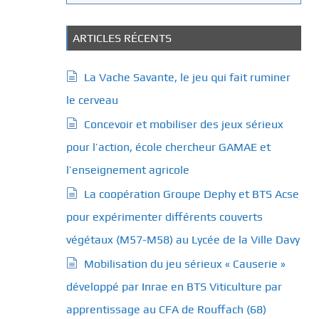
a
t
é
ARTICLES RÉCENTS
g
o
La Vache Savante, le jeu qui fait ruminer
r
le cerveau
i
e
Concevoir et mobiliser des jeux sérieux
s
pour l’action, école chercheur GAMAE et
l’enseignement agricole
La coopération Groupe Dephy et BTS Acse
pour expérimenter différents couverts
végétaux (M57-M58) au Lycée de la Ville Davy
Mobilisation du jeu sérieux « Causerie »
développé par Inrae en BTS Viticulture par
apprentissage au CFA de Rouffach (68)