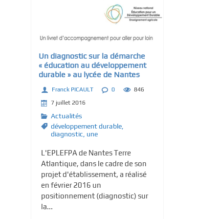
c
i
p
a
Un diagnostic sur la démarche
l
« éducation au développement
durable » au lycée de Nantes
Franck PICAULT
0
846
7 juillet 2016
Actualités
développement durable
,
diagnostic
,
une
L'EPLEFPA de Nantes Terre
Atlantique, dans le cadre de son
projet d'établissement, a réalisé
en février 2016 un
positionnement (diagnostic) sur
la...