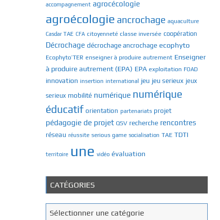
agrocécologie
accompagnement
agroécologie
ancrochage
aquaculture
classe inversée
coopération
Casdar TAE
citoyenneté
CFA
Décrochage
ecophyto
décrochage ancrochage
Enseigner
Ecophyto’TER
enseigner à produire autrement
à produire autrement (EPA)
EPA
exploitation
FOAD
innovation
jeu
jeu serieux
jeux
insertion
international
numérique
numérique
mobilité
serieux
éducatif
orientation
projet
partenariats
pédagogie de projet
rencontres
recherche
QSV
réseau
TDTI
TAE
réussite
serious game
socialisation
une
évaluation
territoire
vidéo
CATÉGORIES
C
Sélectionner une catégorie