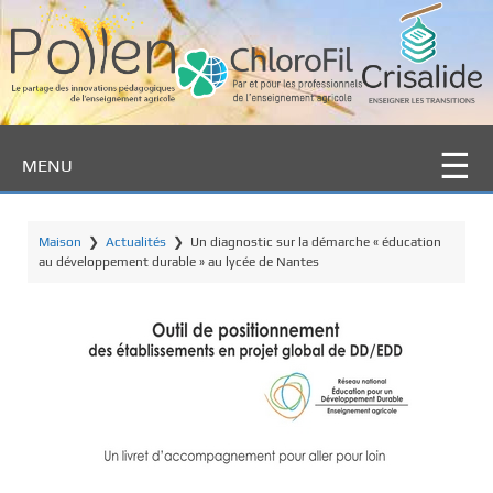
P
a
s
s
e
r
MENU
a
u
c
Maison
❯
Actualités
❯
Un diagnostic sur la démarche « éducation
o
au développement durable » au lycée de Nantes
n
t
e
n
u
p
r
i
n