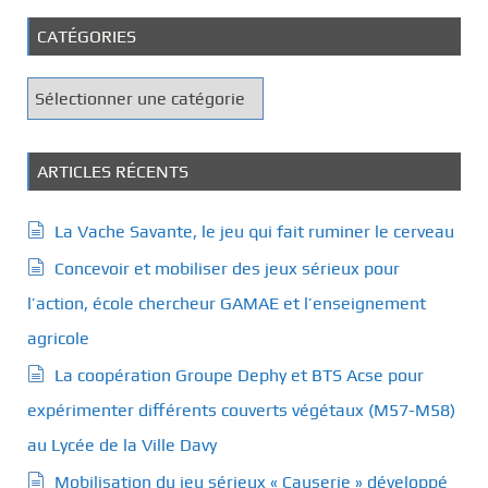
CATÉGORIES
C
a
t
é
ARTICLES RÉCENTS
g
o
La Vache Savante, le jeu qui fait ruminer le cerveau
r
Concevoir et mobiliser des jeux sérieux pour
i
e
l’action, école chercheur GAMAE et l’enseignement
s
agricole
La coopération Groupe Dephy et BTS Acse pour
expérimenter différents couverts végétaux (M57-M58)
au Lycée de la Ville Davy
Mobilisation du jeu sérieux « Causerie » développé