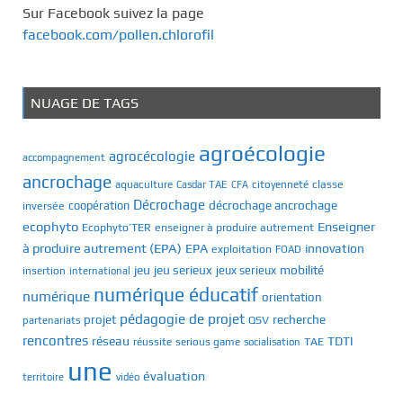
Sur Facebook suivez la page
facebook.com/pollen.chlorofil
NUAGE DE TAGS
agroécologie
agrocécologie
accompagnement
ancrochage
classe
aquaculture
Casdar TAE
citoyenneté
CFA
Décrochage
décrochage ancrochage
inversée
coopération
ecophyto
Enseigner
Ecophyto’TER
enseigner à produire autrement
à produire autrement (EPA)
EPA
innovation
exploitation
FOAD
jeu
jeu serieux
mobilité
jeux serieux
insertion
international
numérique éducatif
numérique
orientation
pédagogie de projet
recherche
projet
QSV
partenariats
rencontres
réseau
TDTI
TAE
réussite
serious game
socialisation
une
évaluation
territoire
vidéo