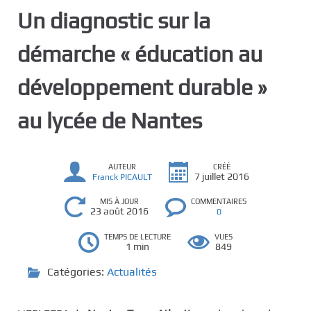
c
Un diagnostic sur la
i
p
démarche « éducation au
a
l
développement durable »
au lycée de Nantes
AUTEUR
CRÉÉ
7 juillet 2016
Franck PICAULT
MIS À JOUR
COMMENTAIRES
23 août 2016
0
TEMPS DE LECTURE
VUES
1 min
849
Catégories:
Actualités