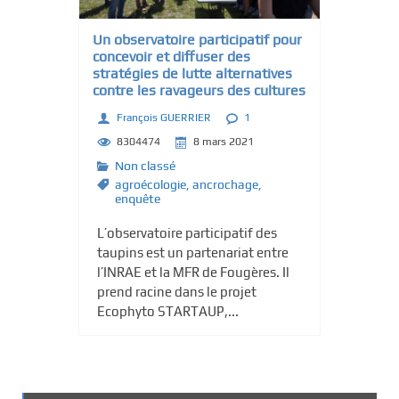
c
i
Un observatoire participatif pour
concevoir et diffuser des
p
stratégies de lutte alternatives
a
contre les ravageurs des cultures
l
François GUERRIER
1
8304474
8 mars 2021
Non classé
agroécologie
,
ancrochage
,
enquête
L’observatoire participatif des
taupins est un partenariat entre
l’INRAE et la MFR de Fougères. Il
prend racine dans le projet
Ecophyto STARTAUP,...