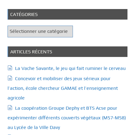
CATÉGORIES
C
a
t
é
ARTICLES RÉCENTS
g
o
La Vache Savante, le jeu qui fait ruminer le cerveau
r
Concevoir et mobiliser des jeux sérieux pour
i
e
l’action, école chercheur GAMAE et l’enseignement
s
agricole
La coopération Groupe Dephy et BTS Acse pour
expérimenter différents couverts végétaux (M57-M58)
au Lycée de la Ville Davy