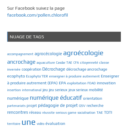
Sur Facebook suivez la page
facebook.com/pollen.chlorofil
NUAGE DE TAGS
agroécologie
agrocécologie
accompagnement
ancrochage
classe
aquaculture
Casdar TAE
citoyenneté
CFA
Décrochage
décrochage ancrochage
inversée
coopération
ecophyto
Enseigner
Ecophyto’TER
enseigner à produire autrement
à produire autrement (EPA)
EPA
innovation
exploitation
FOAD
jeu
jeu serieux
mobilité
jeux serieux
insertion
international
numérique éducatif
numérique
orientation
pédagogie de projet
recherche
projet
QSV
partenariats
rencontres
réseau
TDTI
TAE
réussite
serious game
socialisation
une
évaluation
territoire
vidéo