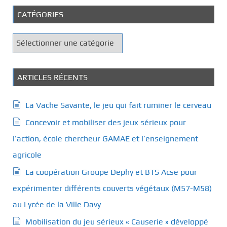
CATÉGORIES
C
a
t
é
ARTICLES RÉCENTS
g
o
La Vache Savante, le jeu qui fait ruminer le cerveau
r
Concevoir et mobiliser des jeux sérieux pour
i
e
l’action, école chercheur GAMAE et l’enseignement
s
agricole
La coopération Groupe Dephy et BTS Acse pour
expérimenter différents couverts végétaux (M57-M58)
au Lycée de la Ville Davy
Mobilisation du jeu sérieux « Causerie » développé