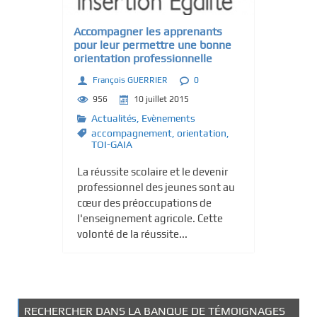
c
i
Accompagner les apprenants
pour leur permettre une bonne
p
orientation professionnelle
a
l
François GUERRIER
0
956
10 juillet 2015
Actualités
,
Evènements
accompagnement
,
orientation
,
TOI-GAIA
La réussite scolaire et le devenir
professionnel des jeunes sont au
cœur des préoccupations de
l'enseignement agricole. Cette
volonté de la réussite...
RECHERCHER DANS LA BANQUE DE TÉMOIGNAGES