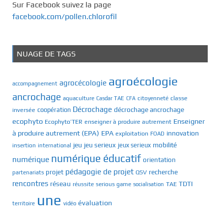
Sur Facebook suivez la page
facebook.com/pollen.chlorofil
NUAGE DE TAGS
agroécologie
agrocécologie
accompagnement
ancrochage
classe
aquaculture
Casdar TAE
citoyenneté
CFA
Décrochage
décrochage ancrochage
inversée
coopération
ecophyto
Enseigner
Ecophyto’TER
enseigner à produire autrement
à produire autrement (EPA)
EPA
innovation
exploitation
FOAD
jeu
jeu serieux
mobilité
jeux serieux
insertion
international
numérique éducatif
numérique
orientation
pédagogie de projet
recherche
projet
QSV
partenariats
rencontres
réseau
TDTI
TAE
réussite
serious game
socialisation
une
évaluation
territoire
vidéo