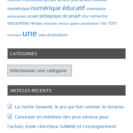
insertion
numérique éducatif
numérique
orientation
pédagogie de projet
recherche
projet
QSV
partenariats
rencontres
réseau
TDTI
TAE
réussite
serious game
socialisation
une
évaluation
territoire
vidéo
CATÉGORIES
C
a
t
é
ARTICLES RÉCENTS
g
o
La Vache Savante, le jeu qui fait ruminer le cerveau
r
Concevoir et mobiliser des jeux sérieux pour
i
e
l’action, école chercheur GAMAE et l’enseignement
s