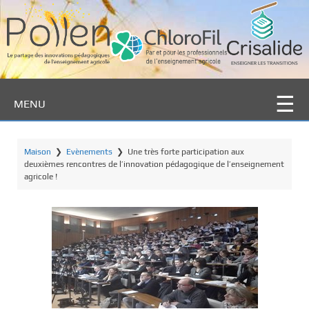
P
a
s
s
e
r
MENU
a
u
c
Maison
❯
Evènements
❯
Une très forte participation aux
o
deuxièmes rencontres de l’innovation pédagogique de l’enseignement
n
agricole !
t
e
n
u
p
r
i
n