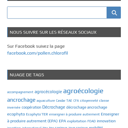
NOUS SUIVRE SUR LES RÉSEAUX SOCIAUX
Sur Facebook suivez la page
facebook.com/pollen.chlorofil
NUAGE DE TAGS
agroécologie
agrocécologie
accompagnement
ancrochage
classe
aquaculture
Casdar TAE
citoyenneté
CFA
Décrochage
décrochage ancrochage
inversée
coopération
ecophyto
Enseigner
Ecophyto’TER
enseigner à produire autrement
à produire autrement (EPA)
EPA
innovation
exploitation
FOAD
jeu
jeu serieux
mobilité
jeux serieux
international