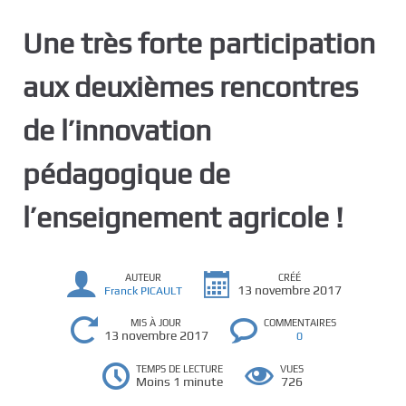
c
Une très forte participation
i
p
aux deuxièmes rencontres
a
l
de l’innovation
pédagogique de
l’enseignement agricole !
AUTEUR
CRÉÉ
13 novembre 2017
Franck PICAULT
MIS À JOUR
COMMENTAIRES
13 novembre 2017
0
TEMPS DE LECTURE
VUES
Moins 1 minute
726