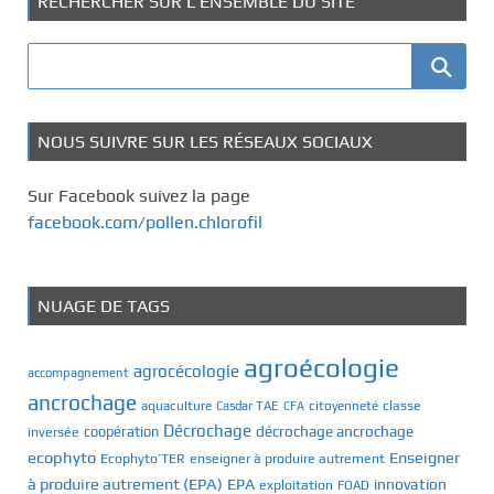
RECHERCHER SUR L’ENSEMBLE DU SITE
NOUS SUIVRE SUR LES RÉSEAUX SOCIAUX
Sur Facebook suivez la page
facebook.com/pollen.chlorofil
NUAGE DE TAGS
agroécologie
agrocécologie
accompagnement
ancrochage
classe
aquaculture
Casdar TAE
citoyenneté
CFA
Décrochage
décrochage ancrochage
inversée
coopération
ecophyto
Enseigner
Ecophyto’TER
enseigner à produire autrement
à produire autrement (EPA)
EPA
innovation
exploitation
FOAD