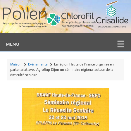
P
a
s
s
e
r
MENU
a
u
c
Maison
❯
Evènements
❯
La région Hauts de France organise en
o
partenariat avec AgroSup Dijon un séminaire régional autour de la
n
difficulté scolaire.
t
e
n
u
p
r
i
n