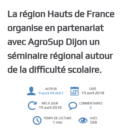
c
La région Hauts de France
i
p
organise en partenariat
a
l
avec AgroSup Dijon un
séminaire régional autour
de la difficulté scolaire.
AUTEUR
CRÉÉ
19 avril 2018
Franck PICAULT
MIS À JOUR
COMMENTAIRES
19 avril 2018
0
TEMPS DE LECTURE
VUES
1 min
568