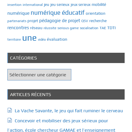
jeu
jeu serieux
mobilité
jeux serieux
insertion
international
numérique éducatif
numérique
orientation
pédagogie de projet
recherche
projet
QSV
partenariats
rencontres
réseau
TDTI
TAE
réussite
serious game
socialisation
une
évaluation
territoire
vidéo
CATÉGORIES
C
a
t
é
ARTICLES RÉCENTS
g
o
La Vache Savante, le jeu qui fait ruminer le cerveau
r
Concevoir et mobiliser des jeux sérieux pour
i
e
l’action, école chercheur GAMAE et l’enseignement