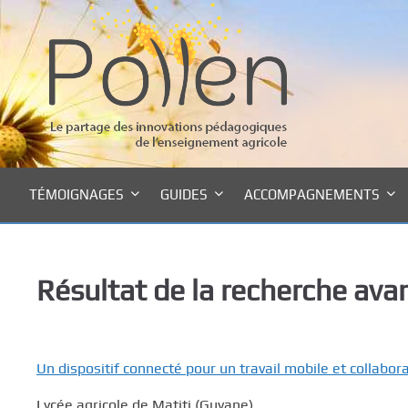
P
a
s
s
e
r
a
u
c
TÉMOIGNAGES
GUIDES
ACCOMPAGNEMENTS
o
n
t
e
Résultat de la recherche ava
n
u
p
r
Un dispositif connecté pour un travail mobile et collabora
i
n
Lycée agricole de Matiti (Guyane)