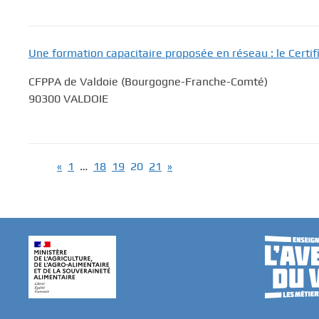
Une formation capacitaire proposée en réseau : le Certi
CFPPA de Valdoie (Bourgogne-Franche-Comté)
90300 VALDOIE
«
1
…
18
19
20
21
»