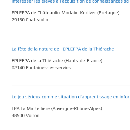
Intéresser les élèves à l’acquisition de connaissances sc
EPLEFPA de Châteaulin-Morlaix- Kerliver (Bretagne)
29150 Chateaulin
La fête de la nature de l’EPLEFPA de la Thiérache
EPLEFPA de la Thiérache (Hauts-de-France)
02140 Fontaines-les-vervins
Le jeu sérieux comme situation d’apprentissage en inf
LPA La Martellière (Auvergne-Rhône-Alpes)
38500 Voiron