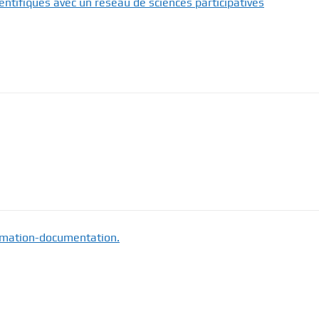
ientifiques avec un réseau de sciences participatives
ormation-documentation.