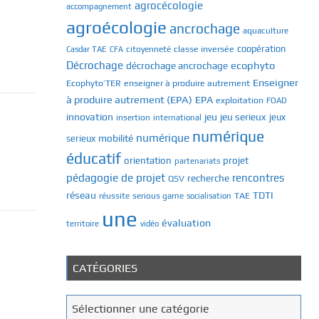
agrocécologie
accompagnement
agroécologie
ancrochage
aquaculture
classe inversée
coopération
Casdar TAE
citoyenneté
CFA
Décrochage
ecophyto
décrochage ancrochage
Enseigner
Ecophyto’TER
enseigner à produire autrement
à produire autrement (EPA)
EPA
exploitation
FOAD
innovation
jeu
jeu serieux
jeux
insertion
international
numérique
numérique
mobilité
serieux
éducatif
orientation
projet
partenariats
pédagogie de projet
rencontres
recherche
QSV
réseau
TDTI
TAE
réussite
serious game
socialisation
une
évaluation
territoire
vidéo
CATÉGORIES
C
Sélectionner une catégorie