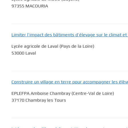
c
97355 MACOURIA
i
p
a
l
Limiter l’impact des bâtiments d’élevage sur le climat e
Lycée agricole de Laval (Pays de la Loire)
53000 Laval
Construire un village en terre pour accompagner les élè
EPLEFPA Amboise Chambray (Centre-Val de Loire)
37170 Chambray les Tours