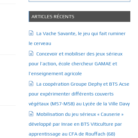
a
t
é
ARTICLES RÉCENTS
g
o
La Vache Savante, le jeu qui fait ruminer
r
le cerveau
i
e
Concevoir et mobiliser des jeux sérieux
s
pour l’action, école chercheur GAMAE et
l’enseignement agricole
La coopération Groupe Dephy et BTS Acse
pour expérimenter différents couverts
végétaux (M57-M58) au Lycée de la Ville Davy
Mobilisation du jeu sérieux « Causerie »
développé par Inrae en BTS Viticulture par
apprentissage au CFA de Rouffach (68)