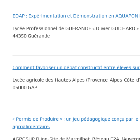
EDAP : Expérimentation et Démonstration en AQUAPONI
Lycée Professionnel de GUERANDE « Olivier GUICHARD » (
44350 Guérande
Comment favoriser un débat constructif entre élèves sur
Lycée agricole des Hautes Alpes (Provence-Alpes-Côte-d
05000 GAP
« Permis de Produire » : un jeu pédagogique conçu par le
agroalimentaire.
AGROSUP Dijon-Site de Marmilhat. Réseau F2A. (Auverg