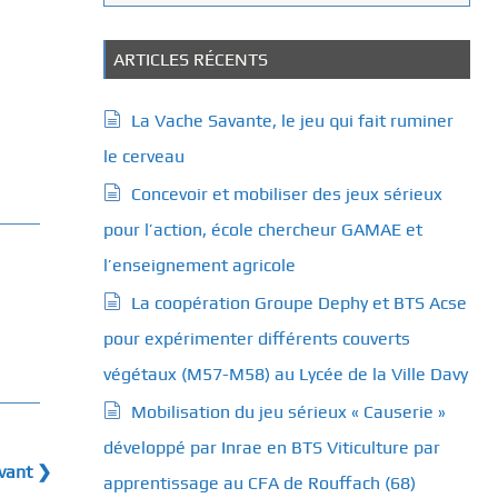
a
t
é
ARTICLES RÉCENTS
g
o
La Vache Savante, le jeu qui fait ruminer
r
le cerveau
i
e
Concevoir et mobiliser des jeux sérieux
s
pour l’action, école chercheur GAMAE et
l’enseignement agricole
La coopération Groupe Dephy et BTS Acse
pour expérimenter différents couverts
végétaux (M57-M58) au Lycée de la Ville Davy
Mobilisation du jeu sérieux « Causerie »
développé par Inrae en BTS Viticulture par
ivant ❯
apprentissage au CFA de Rouffach (68)