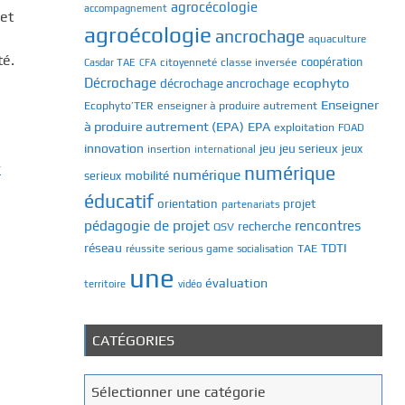
agrocécologie
accompagnement
 et
agroécologie
ancrochage
aquaculture
té.
classe inversée
coopération
Casdar TAE
citoyenneté
CFA
Décrochage
ecophyto
décrochage ancrochage
Enseigner
Ecophyto’TER
enseigner à produire autrement
à produire autrement (EPA)
EPA
exploitation
FOAD
innovation
jeu
jeu serieux
jeux
insertion
international
r
numérique
numérique
mobilité
serieux
éducatif
orientation
projet
partenariats
pédagogie de projet
rencontres
recherche
QSV
réseau
TDTI
TAE
réussite
serious game
socialisation
une
évaluation
territoire
vidéo
CATÉGORIES
C
Sélectionner une catégorie