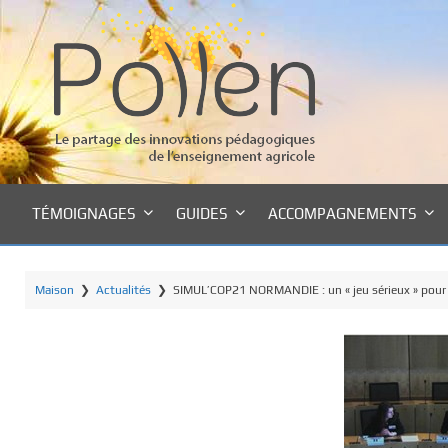
P
a
s
s
e
r
a
u
c
TÉMOIGNAGES
GUIDES
ACCOMPAGNEMENTS
o
n
t
Maison
❯
Actualités
❯
SIMUL’COP21 NORMANDIE : un « jeu sérieux » pour
e
n
u
p
r
i
n