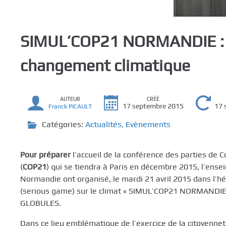
c
i
p
SIMUL’COP21 NORMANDIE : un
a
l
changement climatique
AUTEUR
CRÉÉ
17 septembre 2015
17 
Franck PICAULT
Catégories:
Actualités
,
Evènements
Pour préparer
l’accueil de la conférence des parties de
(
COP21
) qui se tiendra à Paris en décembre 2015, l’ens
Normandie ont organisé, le mardi 21 avril 2015 dans l’h
(serious game) sur le climat « SIMUL’COP21 NORMANDIE »
GLOBULES.
Dans ce lieu emblématique de l’exercice de la citoyennet