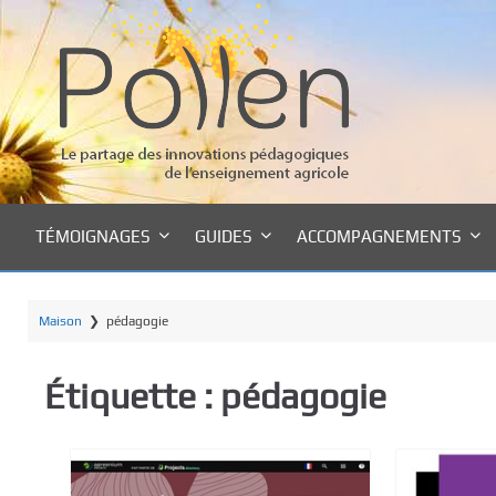
P
a
s
s
e
r
a
u
c
TÉMOIGNAGES
GUIDES
ACCOMPAGNEMENTS
o
n
t
Maison
❯
pédagogie
e
n
u
Étiquette :
pédagogie
p
r
i
n