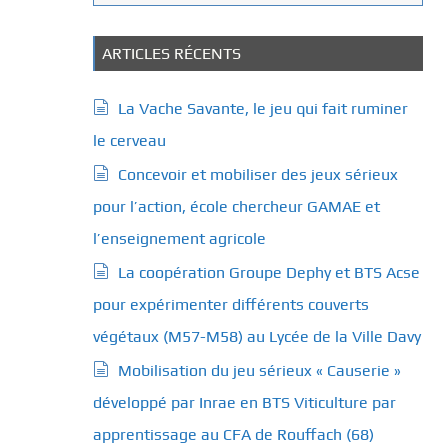
a
t
é
ARTICLES RÉCENTS
g
o
La Vache Savante, le jeu qui fait ruminer
r
le cerveau
i
e
Concevoir et mobiliser des jeux sérieux
s
pour l’action, école chercheur GAMAE et
l’enseignement agricole
La coopération Groupe Dephy et BTS Acse
pour expérimenter différents couverts
végétaux (M57-M58) au Lycée de la Ville Davy
Mobilisation du jeu sérieux « Causerie »
développé par Inrae en BTS Viticulture par
apprentissage au CFA de Rouffach (68)