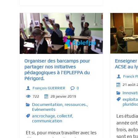
Enseigner 
Organiser des barcamps pour
ACSE au l
partager nos initiatives
pédagogiques à l’EPLEFPA du
Franck 
Périgord.
21 août 
François GUERRIER
0
Innovat
722
28 janvier 2019
exploit
pluridis
Documentation, ressources.
,
Evènements
Les étudi
ancrochage
,
collectif
,
communication
année ont
trois, auto
Et si, pour mieux travailler avec les
sont en tr