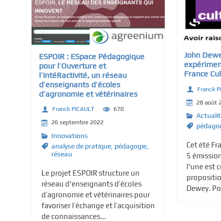
c
i
p
a
John Dew
ESPOIR : ESpace Pédagogique
l
expérimen
pour l’Ouverture et
France Cul
l’IntéRactivité, un réseau
d’enseignants d’écoles
Franck 
d’agronomie et vétérinaires
28 août 
Franck PICAULT
670
Actuali
26 septembre 2022
pédago
Innovations
Cet été Fr
analyse de pratique
,
pédagogie
,
réseau
5 émissio
l'une est 
Le projet ESPOIR structure un
propositi
réseau d'enseignants d’écoles
Dewey. Pou
d’agronomie et vétérinaires pour
favoriser l’échange et l’acquisition
de connaissances...