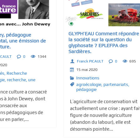
GLYPH’EAU Comment répondre
ey, pédagogue
la société sur la question du
tal, une émission de
glyphosate ? EPLEFPA des
ture.
Sardières.
PICAULT
0
1344
Franck PICAULT
0
695
2020
15 mai 2020
tés
,
Recherche
Innovations
gie
,
recherche
,
une
agroécologie
,
partenariats
,
pédagogie
ance culture a consacré
ns à John Dewey, dont
L’agriculture de conservation vit
consacrée aux
actuellement une crise : ayant fai
ons pédagogiques de
figure de nouvelle agriculture
r en parler,...
(abandon du labour), elle est
désormais pointée...