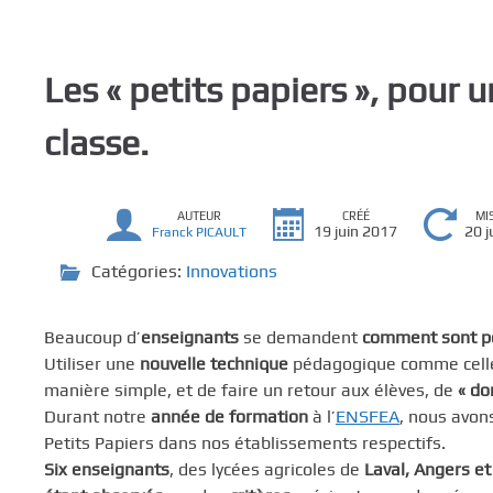
c
i
p
Les « petits papiers », pour
a
l
classe.
AUTEUR
CRÉÉ
MI
19 juin 2017
20 j
Franck PICAULT
Catégories:
Innovations
Beaucoup d’
enseignants
se demandent
comment sont pe
Utiliser une
nouvelle technique
pédagogique comme cell
manière simple, et de faire un retour aux élèves, de
« do
Durant notre
année de formation
à l’
ENSFEA
, nous avon
Petits Papiers dans nos établissements respectifs.
Six enseignants
, des lycées agricoles de
Laval, Angers et