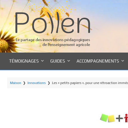
P
a
s
s
e
r
a
u
c
TÉMOIGNAGES
GUIDES
ACCOMPAGNEMENTS
o
n
t
Maison
❯
Innovations
❯
Les « petits papiers », pour une rétroaction imméd
e
n
u
p
r
i
n