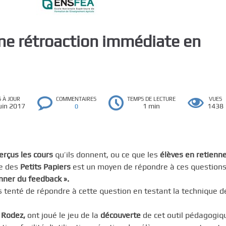
 une rétroaction immédiate en
S À JOUR
COMMENTAIRES
TEMPS DE LECTURE
VUES
uin 2017
1 min
1438
0
rçus les cours
qu’ils donnent, ou ce que les
élèves
en retienn
e des
Petits Papiers
est un moyen de répondre à ces questions
nner du feedback ».
s tenté de répondre à cette question en testant la technique d
 Rodez,
ont joué le jeu de la
découverte
de cet outil pédagogiq