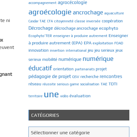
agrocécologie
accompagnement
agroécologie
ancrochage
aquaculture
te ni
classe inversée
coopération
Casdar TAE
citoyenneté
CFA
Décrochage
ecophyto
décrochage ancrochage
Enseigner
Ecophyto’TER
enseigner à produire autrement
ux
à produire autrement (EPA)
EPA
exploitation
FOAD
euvent
innovation
jeu
jeu serieux
jeux
insertion
international
numérique
numérique
mobilité
serieux
éducatif
orientation
projet
partenariats
gnant
pédagogie de projet
rencontres
recherche
QSV
réseau
TDTI
TAE
réussite
serious game
socialisation
une
évaluation
territoire
vidéo
CATÉGORIES
C
Sélectionner une catégorie