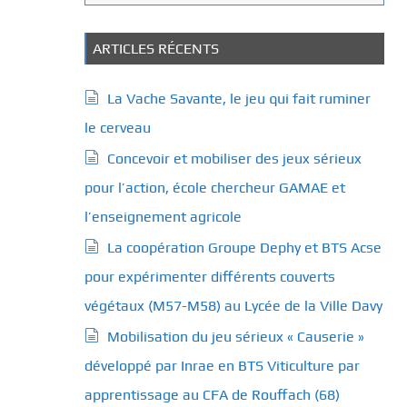
a
t
é
ARTICLES RÉCENTS
g
o
La Vache Savante, le jeu qui fait ruminer
r
le cerveau
i
e
Concevoir et mobiliser des jeux sérieux
s
pour l’action, école chercheur GAMAE et
l’enseignement agricole
La coopération Groupe Dephy et BTS Acse
pour expérimenter différents couverts
végétaux (M57-M58) au Lycée de la Ville Davy
Mobilisation du jeu sérieux « Causerie »
développé par Inrae en BTS Viticulture par
apprentissage au CFA de Rouffach (68)