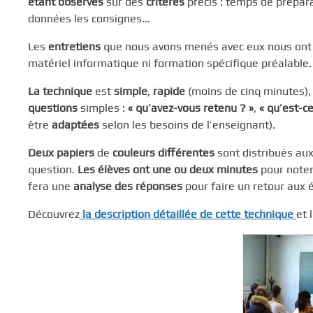
étant observés
sur des
critères
précis : temps de préparat
données les consignes…
Les
entretiens
que nous avons menés avec eux nous ont 
matériel informatique ni formation spécifique préalable.
La technique
est
simple
,
rapide
(moins de cinq minutes)
questions
simples :
« qu’avez-vous retenu ? »
,
« qu’est-c
être
adaptées
selon les besoins de l’enseignant).
Deux papiers
de
couleurs différentes
sont distribués aux
question.
Les élèves ont une ou deux minutes
pour noter
fera une
analyse des réponses
pour faire un retour aux é
Découvrez
la description détaillée de cette technique
et 